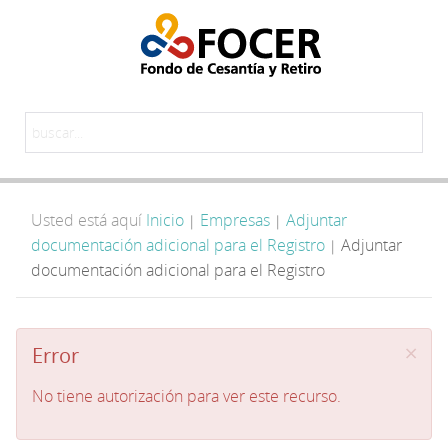
Usted está aquí
Inicio
Empresas
Adjuntar
|
|
documentación adicional para el Registro
Adjuntar
|
documentación adicional para el Registro
×
Error
No tiene autorización para ver este recurso.